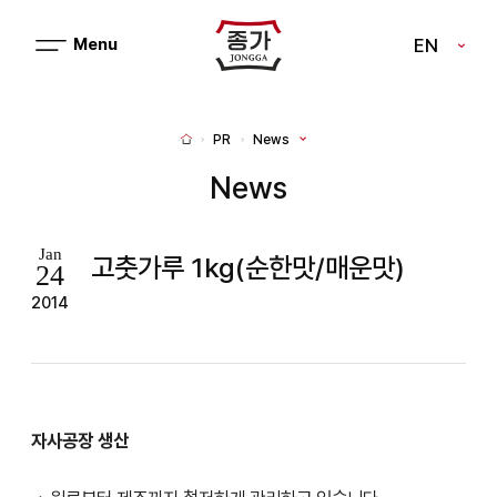
J
EN
메
J
뉴
열
O
기
N
PR
News
H
G
o
m
News
G
e
A
Jan
고춧가루 1kg(순한맛/매운맛)
24
2014
자사공장 생산