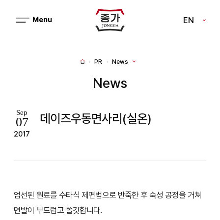
J
EN
메
J
뉴
열
O
기
N
PR
News
H
G
o
m
News
G
e
A
Sep
데이즈우동면사리(실온)
07
2017
엄선된 원료를 수타식 제면법으로 반죽한 후 숙성 공정을 거쳐
면발이 부드럽고 쫄깃합니다.