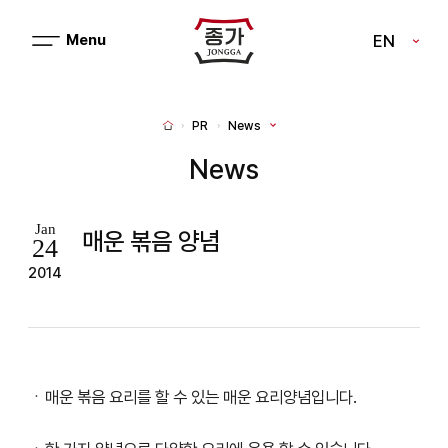
J
EN
메
J
뉴
열
O
기
N
PR
News
H
G
o
m
News
G
e
A
Jan
매운 볶음 양념
24
2014
ㆍ매운 볶음 요리를 할 수 있는 매운 요리양념입니다.