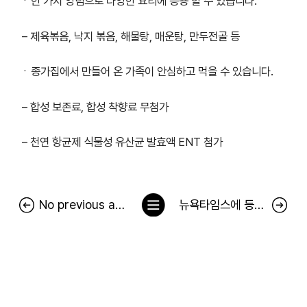
ㆍ한 가지 양념으로 다양한 요리에 응용 할 수 있습니다.
– 제육볶음, 낙지 볶음, 해물탕, 매운탕, 만두전골 등
ㆍ종가집에서 만들어 온 가족이 안심하고 먹을 수 있습니다.
– 합성 보존료, 합성 착향료 무첨가
– 천연 항균제 식물성 유산균 발효액 ENT 첨가
목
No previous article.
뉴욕타임스에 등장한 김치 광고…서경덕 "中 김치 공정에 팩트로 대응"
록
으
로