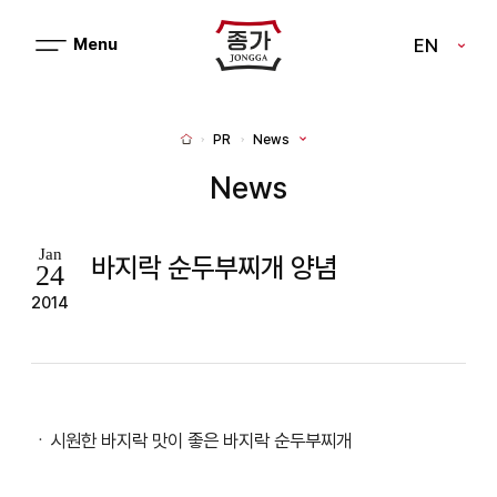
J
EN
메
J
뉴
열
O
기
N
PR
News
H
G
o
m
News
G
e
A
Jan
바지락 순두부찌개 양념
24
2014
ㆍ시원한 바지락 맛이 좋은 바지락 순두부찌개