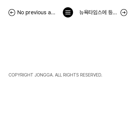
목
No previous article.
뉴욕타임스에 등장한 김치 광고…서경덕 "中 김치 공정에 팩트로 대응"
록
으
로
COPYRIGHT JONGGA. ALL RIGHTS RESERVED.