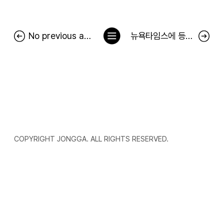
목
No previous article.
뉴욕타임스에 등장한 김치 광고…서경덕 "中 김치 공정에 팩트로 대응"
록
으
로
COPYRIGHT JONGGA. ALL RIGHTS RESERVED.