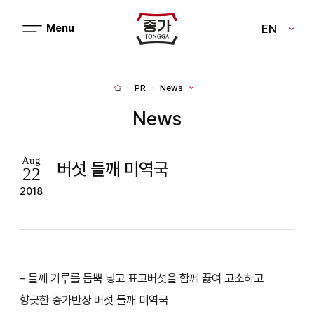
J
EN
메
J
뉴
열
O
기
N
PR
News
H
G
o
m
News
G
e
A
Aug
버섯 들깨 미역국
22
2018
– 들깨 가루를 듬뿍 넣고 표고버섯을 함께 끓여 고소하고
향긋한 종가반상 버섯 들깨 미역국