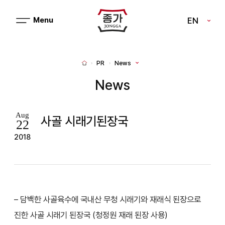
J
EN
메
J
뉴
열
O
기
N
PR
News
H
G
o
m
News
G
e
A
Aug
사골 시래기된장국
22
2018
– 담백한 사골육수에 국내산 무청 시래기와 재래식 된장으로
진한 사골 시래기 된장국 (청정원 재래 된장 사용)