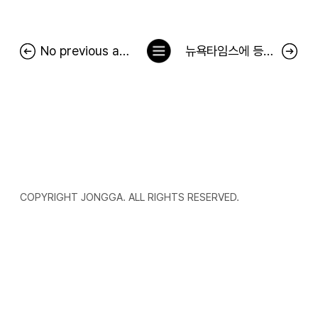
목
No previous article.
뉴욕타임스에 등장한 김치 광고…서경덕 "中 김치 공정에 팩트로 대응"
록
으
로
COPYRIGHT JONGGA. ALL RIGHTS RESERVED.