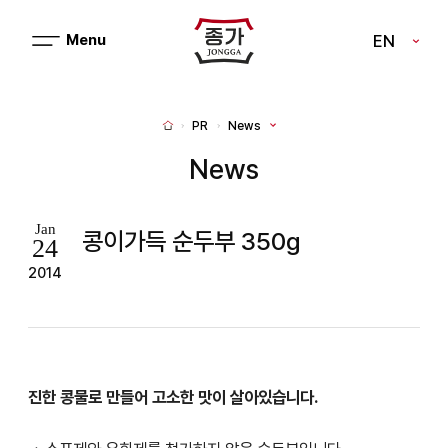
J
EN
메
J
뉴
열
O
기
N
PR
News
H
G
o
m
News
G
e
A
Jan
콩이가득 순두부 350g
24
2014
진한 콩물로 만들어 고소한 맛이 살아있습니다.