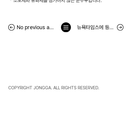
ㆍ소포제와 유화제를 첨가하지 않은 순두부입니다.
목
No previous article.
뉴욕타임스에 등장한 김치 광고…서경덕 "中 김치 공정에 팩트로 대응"
록
으
로
COPYRIGHT JONGGA. ALL RIGHTS RESERVED.