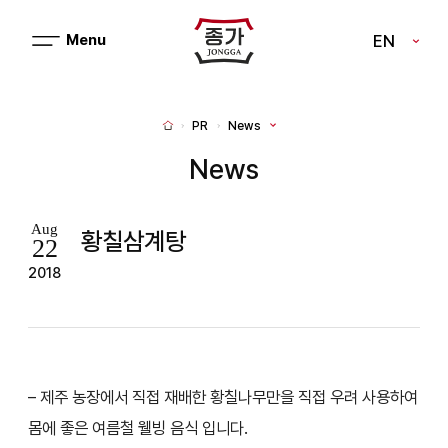
J
EN
메
J
뉴
열
O
기
N
PR
News
H
G
o
m
News
G
e
A
Aug
황칠삼계탕
22
2018
– 제주 농장에서 직접 재배한 황칠나무만을 직접 우려 사용하여
몸에 좋은 여름철 웰빙 음식 입니다.