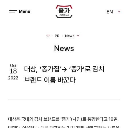
J
EN
메
J
뉴
열
O
기
N
PR
News
H
G
o
m
News
G
e
A
Oct
대상, ‘종가집’→ ‘종가’로 김치
18
2022
브랜드 이름 바꾼다
대상은 국내외 김치 브랜드를 ‘종가’(사진)로 통합한다고 18일