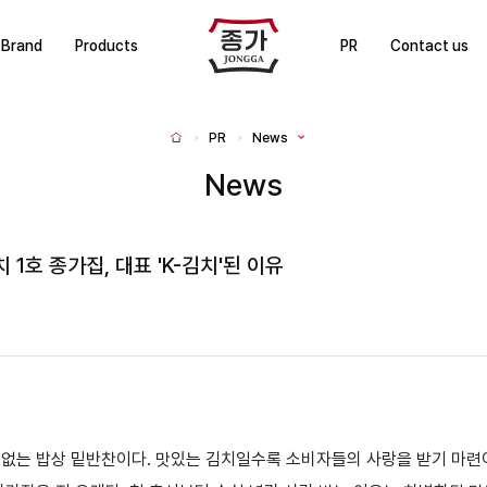
J
Brand
Products
PR
Contact us
J
O
N
PR
News
H
G
o
m
News
G
e
A
1호 종가집, 대표 'K-김치'된 이유
없는 밥상 밑반찬이다. 맛있는 김치일수록 소비자들의 사랑을 받기 마련이