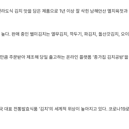
전라도식 김치 맛을 담은 제품으로 1년 이상 잘 삭힌 남해안산 멸치육젓과
높다. 판매 중인 별미김치는 열무김치, 깍두기, 파김치, 돌산갓김치, 오이
만큼 주문받아 제조해 당일 출고하는 온라인 플랫폼 ‘종가집 김치공방’을
국 대표 전통발효식품 ‘김치’의 세계적 위상이 높아지고 있다. 코로나19