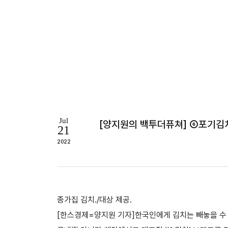
Jul
[양지원의 백투더퓨쳐] ⑥포기김치 
21
2022
종가집 김치./대상 제공.
[한스경제=양지원 기자]한국인에게 김치는 빼놓을 수 