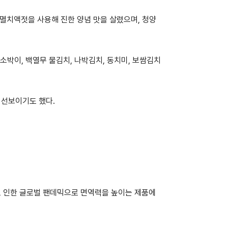
 멸치액젓을 사용해 진한 양념 맛을 살렸으며, 청양
소박이, 백열무 물김치, 나박김치, 동치미, 보쌈김치
 선보이기도 했다.
로 인한 글로벌 팬데믹으로 면역력을 높이는 제품에