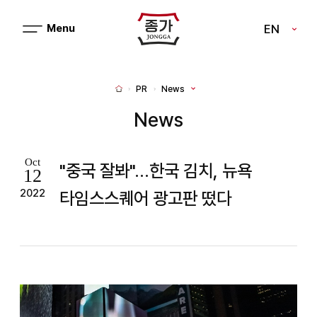
J
EN
메
J
뉴
열
O
기
N
PR
News
H
G
o
m
News
G
e
A
Oct
"중국 잘봐"...한국 김치, 뉴욕
12
2022
타임스스퀘어 광고판 떴다